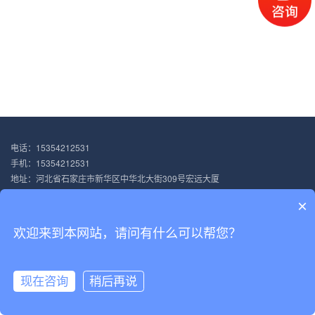
电话：15354212531
手机：15354212531
地址：河北省石家庄市新华区中华北大街309号宏远大厦
Copyright © 2023 石家庄睿汐环保科技有限公司 All Rights Reserved.
×
冀公网安备13010502002727号
冀ICP备15011610号-6
XML地图
欢迎来到本网站，请问有什么可以帮您？
现在咨询
稍后再说
网站首页
产品中心
新闻中心
电话咨询